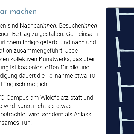
bar machen
nen sind Nachbar
innen,
Besucher
innen
igenen Beitrag zu gestalten. Gemeinsam
ürlichem Indigo gefärbt und nach und
lation zusammengeführt. Jede
ßeren kollektiven Kunstwerks, das über
ng ist kostenlos, offen für alle und
igung dauert die Teilnahme etwa 10
nd Englisch möglich.
FO-Campus am Wiclefplatz statt und
 wird Kunst nicht als etwas
betrachtet wird, sondern als Anlass
insames Tun.