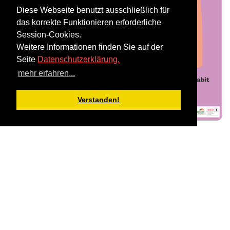
Diese Webseite benutzt ausschließlich für
das korrekte Funktionieren erforderliche
Session-Cookies.
Weitere Informationen finden Sie auf der
Seite
Datenschutzerklärung.
mehr erfahren...
Verstanden!
Gemeinsam eine starke Stimme für
Moabit entwickeln
Am
Dienstag, den 23. Juni 2026
, findet von
19
bis 21 Uhr
das nächste
Stadtteilplenum Moabit
in der
Kulturmanege Moabit, Alt-Moabit 34,