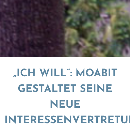
„ICH WILL“: MOABIT
GESTALTET SEINE
NEUE
INTERESSENVERTRET