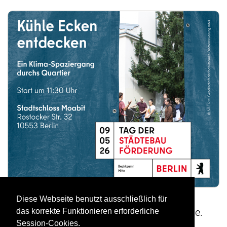
Diese Webseite benutzt ausschließlich für
Das Thema Hitze ist aktuell und betrifft viele.
das korrekte Funktionieren erforderliche
Session-Cookies.
Unser Projekt „Kühle Ecken entdecken“ (AG