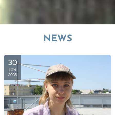
NEWS
© Gerald Backhaus
30
JUN
2025