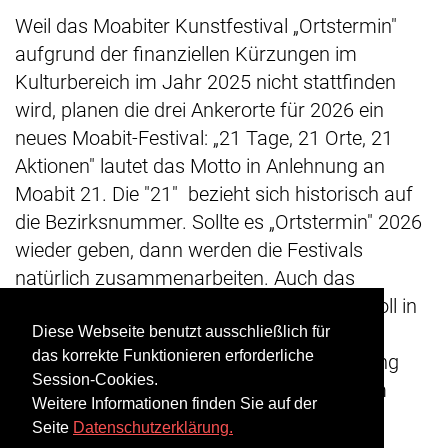
Weil das Moabiter Kunstfestival „Ortstermin"
aufgrund der finanziellen Kürzungen im
Kulturbereich im Jahr 2025 nicht stattfinden
wird, planen die drei Ankerorte für 2026 ein
neues Moabit-Festival: „21 Tage, 21 Orte, 21
Aktionen" lautet das Motto in Anlehnung an
Moabit 21. Die "21" bezieht sich historisch auf
die Bezirksnummer. Sollte es „Ortstermin" 2026
wieder geben, dann werden die Festivals
natürlich zusammenarbeiten. Auch das
Umweltfestival in der Kulturfabrik (Kufa) soll in
das Programm integriert werden. Eine der
Diese Webseite benutzt ausschließlich für
das korrekte Funktionieren erforderliche
größeren Veranstaltungen, z.B die Eröffnung
Session-Cookies.
oder der Abschluss könnten dann auch am
Weitere Informationen finden Sie auf der
ZK/U stattfinden, so Lea Grönholdt.
Seite
Datenschutzerklärung.