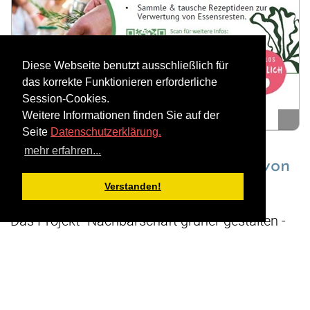
Diese Webseite benutzt ausschließlich für
das korrekte Funktionieren erforderliche
Session-Cookies.
Weitere Informationen finden Sie auf der
Seite
Datenschutzerklärung.
mehr erfahren...
02.10 im Projekt "Prima Klima" von
RESTLOS GLÜCKLICH e. V.
Verstanden!
Das Projekt "Nachbarschaft grüner gestalten -
Prima Klima im Beussel- und Huttenkiez" hat
eine weitere Aktion im Kiez geplant. Am
02.
Oktober 2024
laden wir zur Schnippeldisko ins
Refo Moabit ein, die im Rahmen der