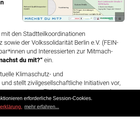
in
mit den Stadtteilkoordinationen
owie der Volkssolidarität Berlin e.V. (FEIN-
hbar*innen und Interessierten zur Mitmach-
machst du mit?“
ein.
ktuelle Klimaschutz- und
 stellt zivilgesellschaftliche Initiativen vor,
lima engagieren. Ziel ist es, Menschen und
ktionieren erforderliche Session-Cookies.
d den Austausch zu fördern.
erklärung.
mehr erfahren...
iten, auf dem Verwaltungen und Initiativen
e Impulse; ein ausgelassenes
um Ausklang.