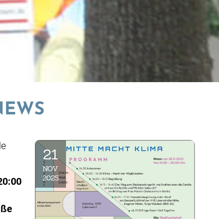
NEWS
de
21
NOV
2025
20:00
aße