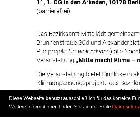
11, 1. OG in den Arkaden, 10178 Berl
(barrierefrei)
Das Bezirksamt Mitte lädt gemeinsam 
Brunnenstraße Süd und Alexanderplatz s
Pilotprojekt
Umwelt erleben
) alle Nac
Veranstaltung
„Mitte macht Klima – 
Die Veranstaltung bietet Einblicke in a
Klimaanpassungsprojekte des Bezirks und
die sich für ein lebenswerteres Stadtk
Diese Webseite benutzt ausschließlich für das korrekte Fun
Projekte miteinander zu vernetzen un
Weitere Informationen finden Sie auf der Seite
Datenschutz
Euch erwartet ein Markt der Möglichke
ihre Arbeit vorstellen; viele spannend
Zusammenkommen bei Fingerfood z