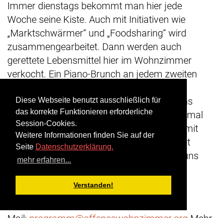
Immer dienstags bekommt man hier jede
Woche seine Kiste. Auch mit Initiativen wie
„Marktschwärmer“ und „Foodsharing“ wird
zusammengearbeitet. Dann werden auch
gerettete Lebensmittel hier im Wohnzimmer
verkocht. Ein Piano-Brunch an jedem zweiten
Sonnabend im Monat komplettiert die
vielfältigen Wohnzimmer-Angebote, „Bei uns
Diese Webseite benutzt ausschließlich für
das korrekte Funktionieren erforderliche
geht es darum, selber mitzumachen, auch mal
Session-Cookies.
mit zu schnippeln, manchmal zusammen mit
Weitere Informationen finden Sie auf der
Profis. Aber auch wer nur essen möchte, ist
Seite
Datenschutzerklärung.
herzlich willkommen“, so Ben. „Wir freuen uns
mehr erfahren...
über alle, die mitwirken möchten.“
Verstanden!
Kontakt zum Mitmachen im „Offenen
Wohnzimmer“:
per E-