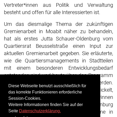
Vertreter*innen aus Politik und Verwaltung
besteht und offen für alle Interessierten ist.
Um das diesmalige Thema der zukünftigen
Gremienarbeit in Moabit näher zu behandeln,
hat als erstes Jutta Schauer-Oldenburg vom
Quartiersrat Beusselstraße einen Input zur
aktuellen Gremienarbeit gegeben. Sie erläuterte,
wie die Quartiersmanagements in Stadtteilen
mit einem besonderen Entwicklungsbedarf
entstanden sind und heute über das Programm
„Sozialer Zusammenhalt“ finanziert werden.
Diese Webseite benutzt ausschließlich für
Dabei wurde auch der Quartiersrat entwickelt,
das korrekte Funktionieren erforderliche
der als Interessenvertretung der Bürger*innen
Session-Cookies.
im Kiez fungiert. Jutta Schauer-Oldenburg
Weitere Informationen finden Sie auf der
betonte besonders, wie viele Programme in
Seite
Datenschutzerklärung.